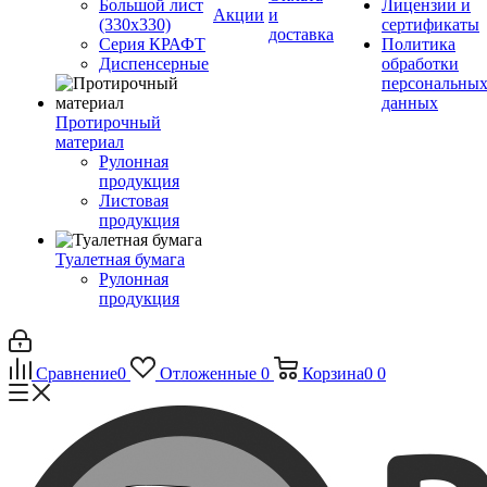
Большой лист
Лицензии и
Акции
и
(330х330)
сертификаты
доставка
Серия КРАФТ
Политика
Диспенсерные
обработки
персональны
данных
Протирочный
материал
Рулонная
продукция
Листовая
продукция
Туалетная бумага
Рулонная
продукция
Сравнение
0
Отложенные
0
Корзина
0
0