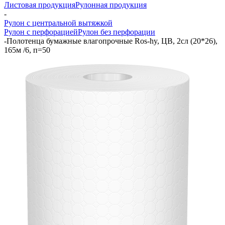
Листовая продукция
Рулонная продукция
-
Рулон с центральной вытяжкой
Рулон с перфорацией
Рулон без перфорации
-
Полотенца бумажные влагопрочные Ros-hy, ЦВ, 2сл (20*26),
165м /6, п=50