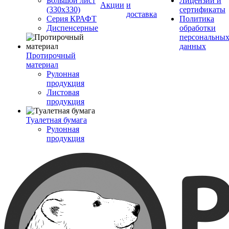
Большой лист
Лицензии и
Акции
и
(330х330)
сертификаты
доставка
Серия КРАФТ
Политика
Диспенсерные
обработки
персональны
данных
Протирочный
материал
Рулонная
продукция
Листовая
продукция
Туалетная бумага
Рулонная
продукция