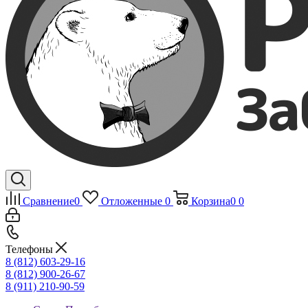
Сравнение
0
Отложенные
0
Корзина
0
0
Телефоны
8 (812) 603-29-16
8 (812) 900-26-67
8 (911) 210-90-59