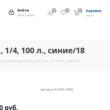
Войти
Корзина
0
0
0
0
Мой кабинет
пуста
1/4, 100 л., синие/18
протирочные Ros-hy, ф.33, 2сл., 1/4, 100 л., синие/18
Артикул:
R-SW2-100XL
0
руб.