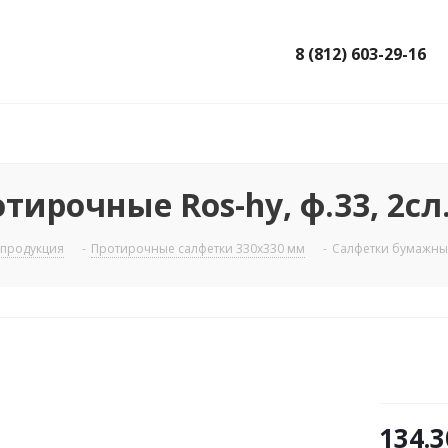
8 (812) 603-29-16
рочные Ros-hy, ф.33, 2сл., 
 продукция
-
Протирочные салфетки 330х330 мм
-
Салфетки бумажные, 
134.3