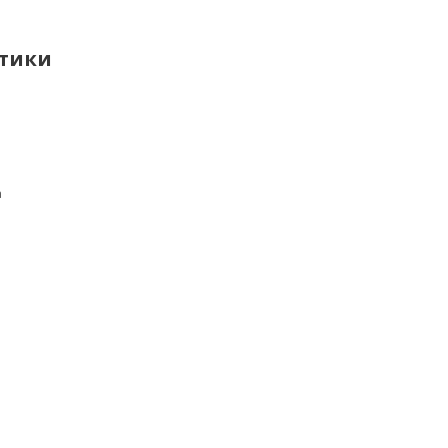
тики
а