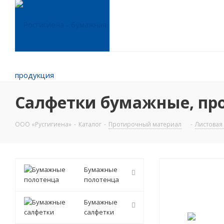
Салфетки бумажные, проти
ООО «Русгигиена»
-
Каталог
-
Протирочный материал
-
Листовая
Бумажные
полотенца
Бумажные
салфетки