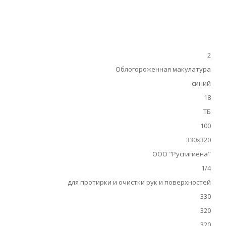
2
Облогороженная макулатура
синий
18
ТБ
100
330х320
ООО "Русгигиена"
1/4
для протирки и очистки рук и поверхностей
330
320
320